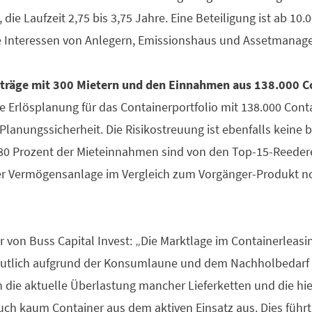
 die Laufzeit 2,75 bis 3,75 Jahre. Eine Beteiligung ist ab 1
 Interessen von Anlegern, Emissionshaus und Assetmanager 
träge mit 300 Mietern und den Einnahmen aus 138.000 C
e Erlösplanung für das Containerportfolio mit 138.000 Contai
anungssicherheit. Die Risikostreuung ist ebenfalls keine b
. 80 Prozent der Mieteinnahmen sind von den Top-15-Reedere
 der Vermögensanlage im Vergleich zum Vorgänger-Produkt n
r von Buss Capital Invest: „Die Marktlage im Containerleas
eutlich aufgrund der Konsumlaune und dem Nachholbedarf d
n die aktuelle Überlastung mancher Lieferketten und die h
uch kaum Container aus dem aktiven Einsatz aus. Dies führ