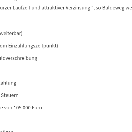
urzer Laufzeit und attraktiver Verzinsung “, so Baldeweg wei
rweiterbar)
 vom Einzahlungszeitpunkt)
uldverschreibung
szahlung
r Steuern
he von 105.000 Euro